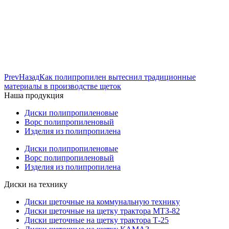
Prev
Назад
Как полипропилен вытеснил традиционные
материалы в производстве щеток
Наша продукция
Диски полипропиленовые
Ворс полипропиленовый
Изделия из полипропилена
Диски полипропиленовые
Ворс полипропиленовый
Изделия из полипропилена
Диски на технику
Диски щеточные на коммунальную технику
Диски щеточные на щетку трактора МТЗ-82
Диски щеточные на щетку трактора Т-25