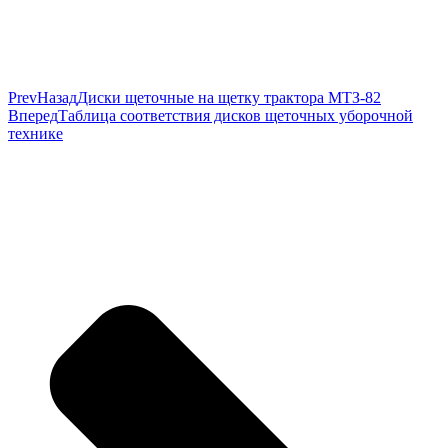
Prev
Назад
Диски щеточные на щетку трактора МТЗ-82
Вперед
Таблица соответствия дисков щеточных уборочной
технике