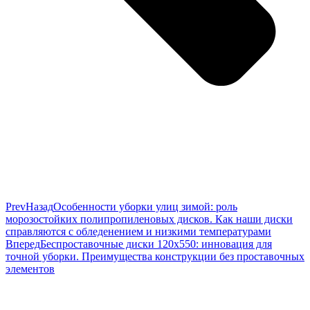
Prev
Назад
Особенности уборки улиц зимой: роль
морозостойких полипропиленовых дисков. Как наши диски
справляются с обледенением и низкими температурами
Вперед
Беспроставочные диски 120х550: инновация для
точной уборки. Преимущества конструкции без проставочных
элементов