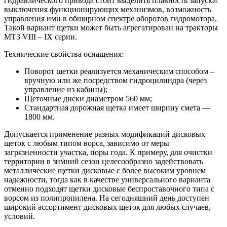
гидравлического привода стоит выделить плавность запуска/
выключения функционирующих механизмов, возможность
управления ими в обширном спектре оборотов гидромотора.
Такой вариант щетки может быть агрегатирован на тракторы
МТЗ VIII – IX серии.
Технические свойства оснащения:
Поворот щетки реализуется механическим способом –
вручную или же посредством гидроцилиндра (через
управление из кабины);
Щеточные диски диаметром 560 мм;
Стандартная дорожная щетка имеет ширину смета —
1800 мм.
Допускается применение разных модификаций дисковых
щеток с любым типом ворса, зависимо от меры
загрязненности участка, поры года. К примеру, для очистки
территории в зимний сезон целесообразно задействовать
металлические щетки дисковые с более высоким уровнем
надежности, тогда как в качестве универсального варианта
отменно подходят щетки дисковые беспроставочного типа с
ворсом из полипропилена. На сегодняшний день доступен
широкий ассортимент дисковых щеток для любых случаев,
условий.