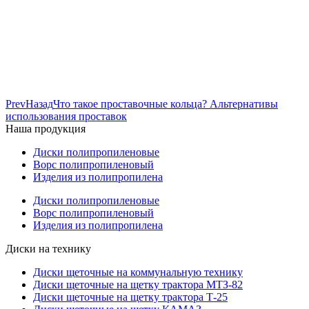
Prev
Назад
Что такое проставочные кольца? Альтернативы
использования проставок
Наша продукция
Диски полипропиленовые
Ворс полипропиленовый
Изделия из полипропилена
Диски полипропиленовые
Ворс полипропиленовый
Изделия из полипропилена
Диски на технику
Диски щеточные на коммунальную технику
Диски щеточные на щетку трактора МТЗ-82
Диски щеточные на щетку трактора Т-25