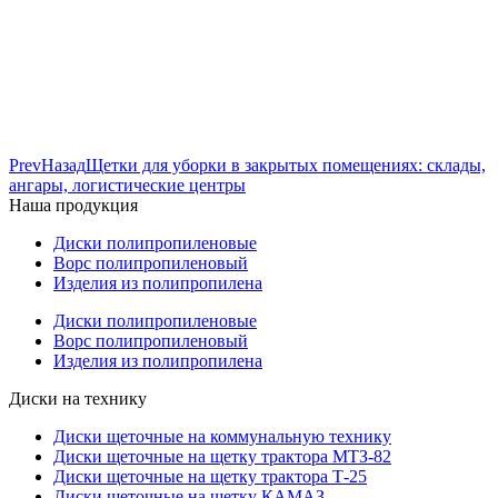
Prev
Назад
Щетки для уборки в закрытых помещениях: склады,
ангары, логистические центры
Наша продукция
Диски полипропиленовые
Ворс полипропиленовый
Изделия из полипропилена
Диски полипропиленовые
Ворс полипропиленовый
Изделия из полипропилена
Диски на технику
Диски щеточные на коммунальную технику
Диски щеточные на щетку трактора МТЗ-82
Диски щеточные на щетку трактора Т-25
Диски щеточные на щетку КАМАЗ