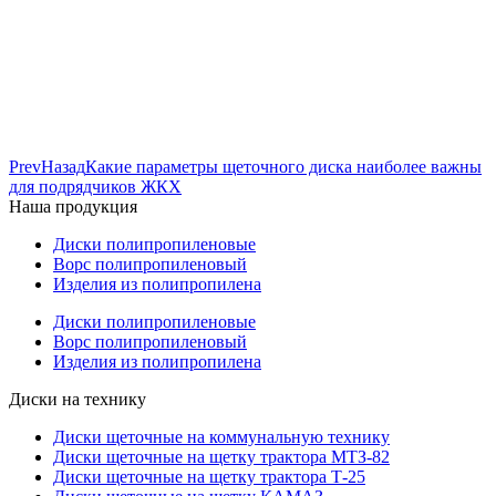
Prev
Назад
Какие параметры щеточного диска наиболее важны
для подрядчиков ЖКХ
Наша продукция
Диски полипропиленовые
Ворс полипропиленовый
Изделия из полипропилена
Диски полипропиленовые
Ворс полипропиленовый
Изделия из полипропилена
Диски на технику
Диски щеточные на коммунальную технику
Диски щеточные на щетку трактора МТЗ-82
Диски щеточные на щетку трактора Т-25